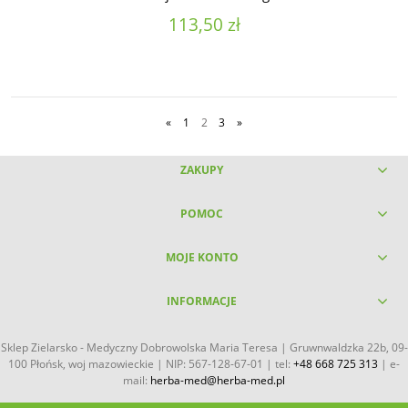
113,50 zł
«
1
2
3
»
ZAKUPY
POMOC
MOJE KONTO
INFORMACJE
Sklep Zielarsko - Medyczny Dobrowolska Maria Teresa | Gruwnwaldzka 22b, 09-
100 Płońsk, woj mazowieckie | NIP: 567-128-67-01 | tel:
+48 668 725 313
| e-
mail:
herba-med@herba-med.pl