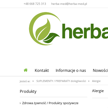
+48 668 725 313
herba-med@herba-med.pl
Kontakt
Informacje o nas
Nowośc
»
»
SUPLEMENTY / PREPARATY dolegliwości
Alergie
Jesteś w:
Alergie
Produkty
Zdrowa żywność / Produkty spożywcze