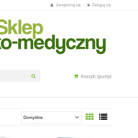
Zarejestruj się
Zaloguj się
Koszyk:
(pusty)