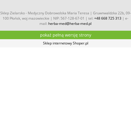
Sklep Zielarsko - Medyczny Dobrowolska Maria Teresa | Gruwnwaldzka 22b, 09-
100 Płońsk, woj mazowieckie | NIP: 567-128-67-01 | tel:
+48 668 725 313
| e-
mail:
herba-med@herba-med.pl
pokaż pełną wersję strony
Sklep internetowy Shoper.pl