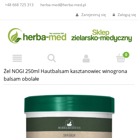
+48 668 725 313
herba-med@herba-med.pl
Zarejestruj się
Zaloguj się
Żel NOGI 250ml Hautbalsam kasztanowiec winogrona
balsam obolałe