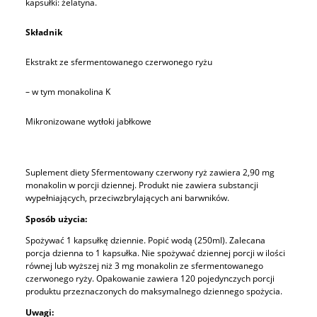
kapsułki: żelatyna.
Składnik
Ekstrakt ze sfermentowanego czerwonego ryżu
– w tym monakolina K
Mikronizowane wytłoki jabłkowe
Suplement diety Sfermentowany czerwony ryż zawiera 2,90 mg
monakolin w porcji dziennej. Produkt nie zawiera substancji
wypełniających, przeciwzbrylających ani barwników.
Sposób użycia:
Spożywać 1 kapsułkę dziennie. Popić wodą (250ml). Zalecana
porcja dzienna to 1 kapsułka. Nie spożywać dziennej porcji w ilości
równej lub wyższej niż 3 mg monakolin ze sfermentowanego
czerwonego ryży. Opakowanie zawiera 120 pojedynczych porcji
produktu przeznaczonych do maksymalnego dziennego spożycia.
Uwagi: