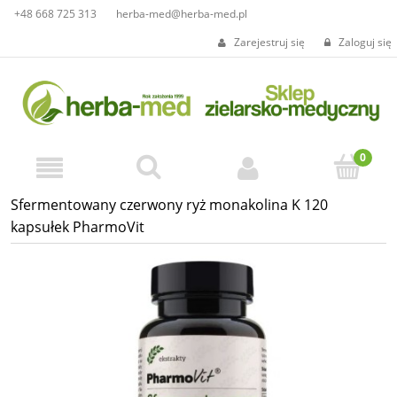
+48 668 725 313
herba-med@herba-med.pl
Zarejestruj się
Zaloguj się
Sfermentowany czerwony ryż monakolina K 120
kapsułek PharmoVit