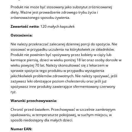
Produkt nie może być stosowany jako substytut zróżnicowanej
diety. Ważne jest prowadzenie zdrowego trybu życia i
zrównoważonego sposobu żywienia.
Zawartość netto
: 120 małych kapsułek
Ostrzeżenia:
Nie należy przekraczać zalecanej dziennej porcji do spożycia. Nie
stosować w przypadku uczulenia na którykolwiek ze składników.
Produkt nie powinien być spożywany przez kobiety w ciąży lub
karmiące piersią, dzieci w wieku poniżej 18 lat oraz osoby dorosłe w
wieku powyżej 70 lat. Należy skonsultować się z lekarzem w
sprawie spożycia tego produktu w przypadku wystąpienia
jakichkolwiek problemów zdrowotnych. Nie należy spożywać, jeśli
zażywasz leki obniżające poziom cholesterolu oraz jeśli już
spożywasz inne produkty zawierające sfermentowany czerwony
ryż.
Warunki przechowywania:
Chronić przed światłem. Przechowywać w szczelnie zamkniętym
opakowaniu, w temperaturze pokojowej, w suchym miejscu, w
sposób niedostępny dla małych dzieci.
Numer EAN: