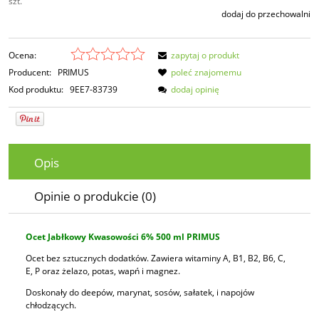
szt.
dodaj do przechowalni
Ocena:
zapytaj o produkt
Producent:
PRIMUS
poleć znajomemu
Kod produktu:
9EE7-83739
dodaj opinię
Opis
Opinie o produkcie (0)
Ocet Jabłkowy Kwasowości 6% 500 ml PRIMUS
Ocet bez sztucznych dodatków. Zawiera witaminy A, B1, B2, B6, C,
E, P oraz żelazo, potas, wapń i magnez.
Doskonały do deepów, marynat, sosów, sałatek, i napojów
chłodzących.