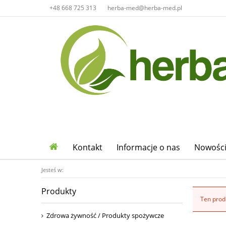
+48 668 725 313
herba-med@herba-med.pl
Kontakt
Informacje o nas
Nowośc
Jesteś w:
Produkty
Ten produ
Zdrowa żywność / Produkty spożywcze