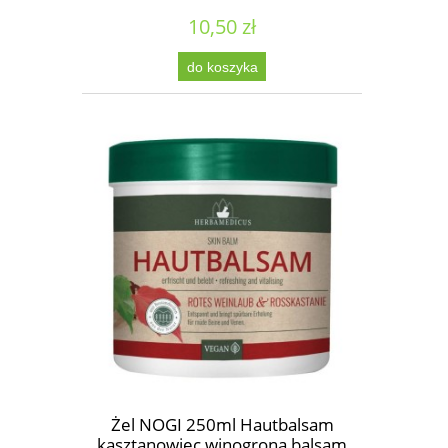
10,50 zł
do koszyka
Żel NOGI 250ml Hautbalsam
kasztanowiec winogrona balsam