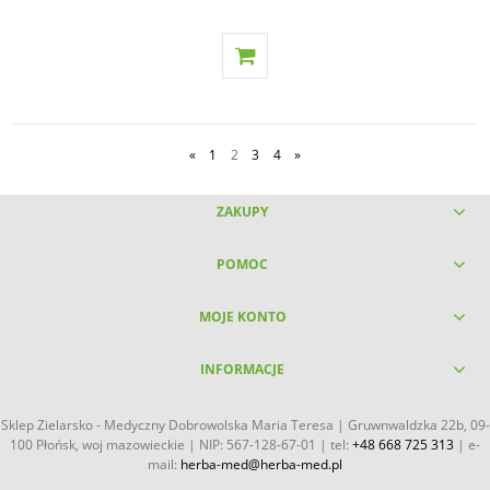
«
1
2
3
4
»
ZAKUPY
POMOC
MOJE KONTO
INFORMACJE
Sklep Zielarsko - Medyczny Dobrowolska Maria Teresa | Gruwnwaldzka 22b, 09-
100 Płońsk, woj mazowieckie | NIP: 567-128-67-01 | tel:
+48 668 725 313
| e-
mail:
herba-med@herba-med.pl