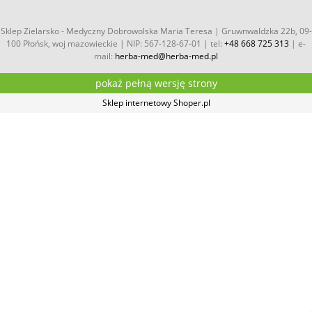
Sklep Zielarsko - Medyczny Dobrowolska Maria Teresa | Gruwnwaldzka 22b, 09-
100 Płońsk, woj mazowieckie | NIP: 567-128-67-01 | tel:
+48 668 725 313
| e-
mail:
herba-med@herba-med.pl
pokaż pełną wersję strony
Sklep internetowy Shoper.pl