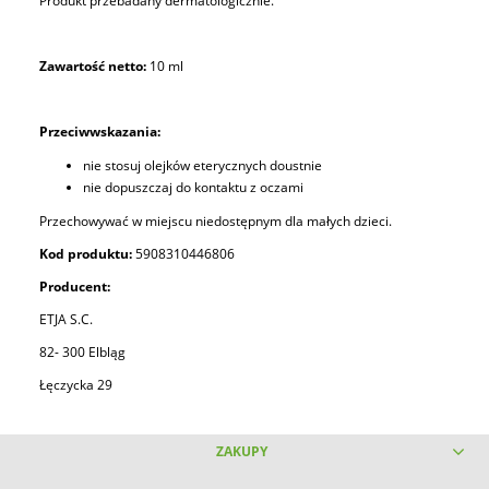
Produkt przebadany dermatologicznie.
Zawartość netto:
10 ml
Przeciwwskazania:
nie stosuj olejków eterycznych doustnie
nie dopuszczaj do kontaktu z oczami
Przechowywać w miejscu niedostępnym dla małych dzieci.
Kod produktu:
5908310446806
Producent:
ETJA S.C.
82- 300 Elbląg
Łęczycka 29
ZAKUPY