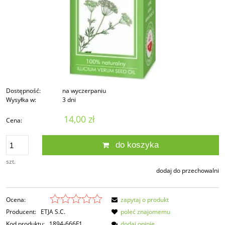
Dostępność:
na wyczerpaniu
Wysyłka w:
3 dni
14,00 zł
Cena:
do koszyka
szt.
dodaj do przechowalni
Ocena:
zapytaj o produkt
Producent:
ETJA S.C.
poleć znajomemu
Kod produktu:
1894-666F1
dodaj opinię