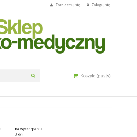
Zarejestruj się
Zaloguj się
Koszyk:
(pusty)
:
na wyczerpaniu
3 dni