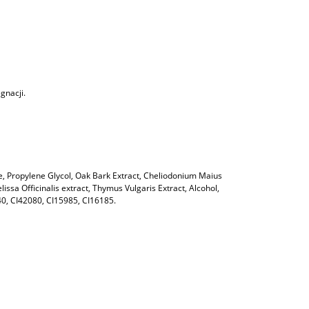
gnacji.
, Propylene Glycol, Oak Bark Extract, Cheliodonium Maius
issa Officinalis extract, Thymus Vulgaris Extract, Alcohol,
40, CI42080, CI15985, CI16185.