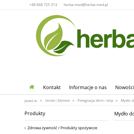
+48 668 725 313
herba-med@herba-med.pl
Kontakt
Informacje o nas
Nowośc
»
»
»
Uroda i Zdrowie
Pielęgnacja dłoni i stóp
Mydło d
Jesteś w:
Produkty
Mydło do
Zdrowa żywność / Produkty spożywcze