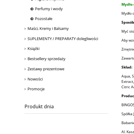
Mydło 
Perfumy i wody
Mydło d
Pozostałe
Sposób
Maści, Kremy i Balsamy
Myć sto
SUPLEMENTY / PREPARATY dolegliwości
Aby wzm
Książki
Zmętnie
Zawarto
Bestsellery sprzedaży
Skład:
Zestawy prezentowe
Aqua, S
Nowości
Extract
Citric 
Promocje
Produc
BINGO
Produkt dnia
Spółka
Babani
Al. Kas