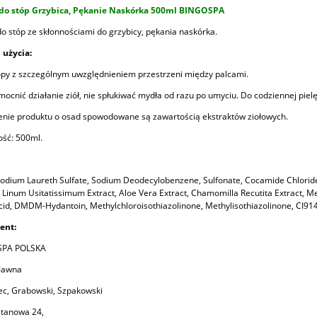
do stóp Grzybica, Pękanie Naskórka 500ml BINGOSPA
o stóp ze skłonnościami do grzybicy, pękania naskórka.
 użycia:
py z szczególnym uwzględnieniem przestrzeni między palcami.
ocnić działanie ziół, nie spłukiwać mydła od razu po umyciu. Do codziennej pielę
nie produktu o osad spowodowane są zawartością ekstraktów ziołowych.
ść: 500ml.
odium Laureth Sulfate, Sodium Deodecylobenzene, Sulfonate, Cocamide Chloride
, Linum Usitatissimum Extract, Aloe Vera Extract, Chamomilla Recutita Extract, Mel
Acid, DMDM-Hydantoin, Methylchloroisothiazolinone, Methylisothiazolinone, CI91
ent:
SPA POLSKA
 Jawna
ec, Grabowski, Szpakowski
ztanowa 24,