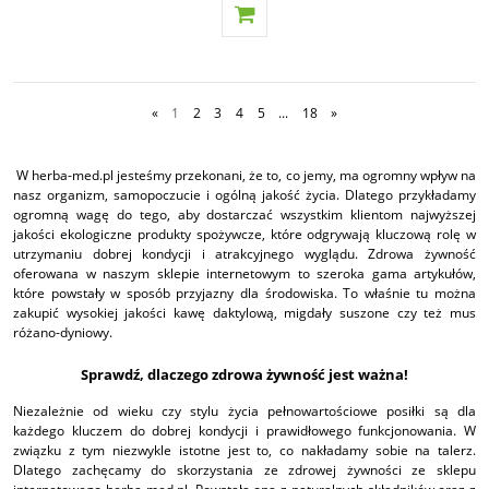
«
1
2
3
4
5
...
18
»
W herba-med.pl jesteśmy przekonani, że to, co jemy, ma ogromny wpływ na
nasz organizm, samopoczucie i ogólną jakość życia. Dlatego przykładamy
ogromną wagę do tego, aby dostarczać wszystkim klientom najwyższej
jakości ekologiczne produkty spożywcze, które odgrywają kluczową rolę w
utrzymaniu dobrej kondycji i atrakcyjnego wyglądu. Zdrowa żywność
oferowana w naszym sklepie internetowym to szeroka gama artykułów,
które powstały w sposób przyjazny dla środowiska. To właśnie tu można
zakupić wysokiej jakości kawę daktylową, migdały suszone czy też mus
różano-dyniowy.
Sprawdź, dlaczego zdrowa żywność jest ważna!
Niezależnie od wieku czy stylu życia pełnowartościowe posiłki są dla
każdego kluczem do dobrej kondycji i prawidłowego funkcjonowania. W
związku z tym niezwykle istotne jest to, co nakładamy sobie na talerz.
Dlatego zachęcamy do skorzystania ze zdrowej żywności ze sklepu