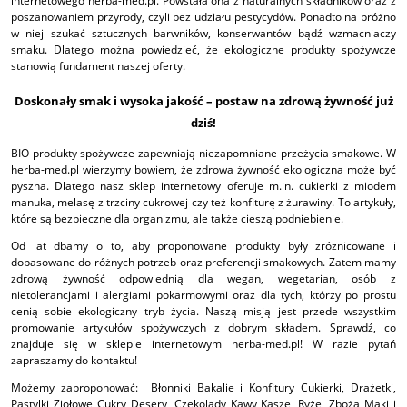
internetowego herba-med.pl. Powstała ona z naturalnych składników oraz z
poszanowaniem przyrody, czyli bez udziału pestycydów. Ponadto na próżno
w niej szukać sztucznych barwników, konserwantów bądź wzmacniaczy
smaku. Dlatego można powiedzieć, że ekologiczne produkty spożywcze
stanowią fundament naszej oferty.
Doskonały smak i wysoka jakość – postaw na zdrową żywność już
dziś!
BIO produkty spożywcze zapewniają niezapomniane przeżycia smakowe. W
herba-med.pl wierzymy bowiem, że zdrowa żywność ekologiczna może być
pyszna. Dlatego nasz sklep internetowy oferuje m.in. cukierki z miodem
manuka, melasę z trzciny cukrowej czy też konfiturę z żurawiny. To artykuły,
które są bezpieczne dla organizmu, ale także cieszą podniebienie.
Od lat dbamy o to, aby proponowane produkty były zróżnicowane i
dopasowane do różnych potrzeb oraz preferencji smakowych. Zatem mamy
zdrową żywność odpowiednią dla wegan, wegetarian, osób z
nietolerancjami i alergiami pokarmowymi oraz dla tych, którzy po prostu
cenią sobie ekologiczny tryb życia. Naszą misją jest przede wszystkim
promowanie artykułów spożywczych z dobrym składem. Sprawdź, co
znajduje się w sklepie internetowym herba-med.pl! W razie pytań
zapraszamy do kontaktu!
Możemy zaproponować:
Błonniki
Bakalie i Konfitury
Cukierki, Drażetki,
Pastylki Ziołowe
Cukry
Desery, Czekolady
Kawy
Kasze, Ryże, Zboża
Mąki i